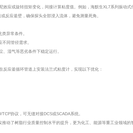
效应或旋转扭矩变化，间接计算粘度值。例如，海默生XL7系列振动式
定于管道或反应釜壁，确保探头全部浸入流体，避免测量死角。
此类异常条件。
应不同管径需求。
在粉尘、湿气等恶劣条件下稳定运行。
在反应釜循环管道上安装法兰式粘度计，实现以下优化：
CP协议，可无缝对接DCS或SCADA系统。
仅推动了树脂行业质量控制水平的提升，更为化工、能源等重工业领域的