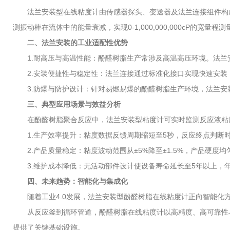
法兰安装型在线粘度计由传感器探头、变送器及法兰连接组件构成
测振动棒在流体中的能量衰减，实现0-1,000,000,000cP的
二、法兰安装的工业适配性优势
1.耐高压与高温性能：酚醛树脂生产常涉及高温高压环境。法兰安装
2.安装便捷性与稳定性：法兰连接通过标准化接口实现快速安装，减
3.防爆与防护设计：针对易燃易爆的酚醛树脂生产环境，法兰安装型传
三、典型应用场景与效益分析
在酚醛树脂聚合反应中，法兰安装型粘度计可实时监测反应液粘度
1.生产效率提升：粘度数据反馈周期缩短至5秒，反应终点判断时间
2.产品质量稳定：粘度波动范围从±5%降至±1.5%，产品硬度均
3.维护成本降低：无活动部件设计使设备寿命延长至5年以上，年
四、未来趋势：智能化与集成化
随着工业4.0发展，法兰安装型酚醛树脂在线粘度计正向智能化方向演进
从反应釜到循环管道，酚醛树脂在线粘度计以高精度、高可靠性与
提供了关键基础设施。