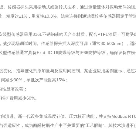
。传感器探头采用振动式或旋转式技术，通过测量流体对振动元件的阻尼
宽量程测量，精度达±1%，重复性±0.3%。法兰连接则通过螺栓将传感器固
型传感器采用316L不锈钢或哈氏合金材质，配合PTFE涂层，可耐受
少现场调试时间。传感器探头插入深度可调（通常80-500mm），适
感器通常具备Ex d IIC T6防爆等级与IP66防护等级，确保设备
变化，指导催化剂添加量与反应时间控制。某企业应用案例显示，通过
减少30%，单批次产能提高15%；
匀性显著改善；
维护费用减少60%。
。新一代设备集成温度补偿、压力校正功能，并支持Modbus RTU/T
强适应性，成为酚醛树脂生产中至关重要的“工艺眼睛”。其技术演进不