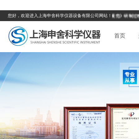
科学研究院邀请，参与《振动式在线黏度计国家校准规范》研制过程中的
您好，欢迎进入上海申舍科学仪器设备有限公司网站！
首页