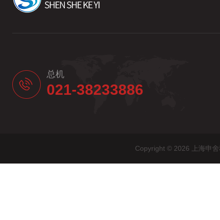
总机
021-38233886
Copyright © 2026