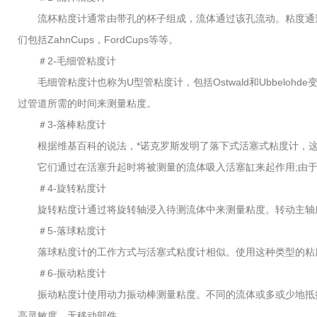
流杯粘度计通常由带孔的杯子组成，流体通过该孔流动。粘度通过
们包括ZahnCups，FordCups等等。
＃2-毛细管粘度计
毛细管粘度计也称为U型管粘度计，包括Ostwald和Ubbelo
过管道所需的时间来测量粘度。
＃3-落棒粘度计
根据维基百科的说法，*诺克罗斯发明了落下式活塞式粘度计，这
它们通过在活塞升起时将被测量的流体吸入活塞缸来起作用;由于
＃4-旋转粘度计
旋转粘度计通过将旋转轴浸入待测流体中来测量粘度。转动主轴所
＃5-落球粘度计
落球粘度计的工作方式与活塞式粘度计相似。使用这种类型的粘度
＃6-振动粘度计
振动粘度计使用动力振动棒测量粘度。不同的流体或多或少地抵抗
高灵敏度，无移动部件。